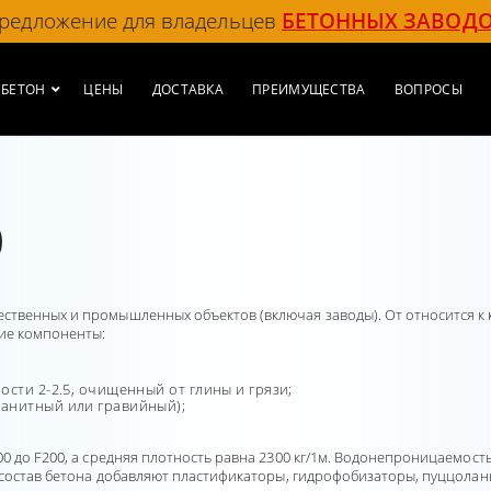
редложение для владельцев
БЕТОННЫХ ЗАВОД
БЕТОН
ЦЕНЫ
ДОСТАВКА
ПРЕИМУЩЕСТВА
ВОПРОСЫ
0
твенных и промышленных объектов (включая заводы). От относится к 
ие компоненты:
ости 2-2.5, очищенный от глины и грязи;
ранитный или гравийный);
0 до F200, а средняя плотность равна 2300 кг/1м. Водонепроницаемост
в состав бетона добавляют пластификаторы, гидpoфoбизaтopы, пуццoлaн