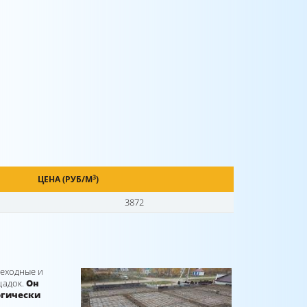
3
ЦЕНА (РУБ/М
)
3872
шеходные и
щадок.
Он
огически