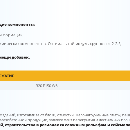
щие компоненты:
ой формации;
 химических компонентов. Оптимальный модуль крупности: 2-2.5;
мощи добавок.
 СЖАТИЕ
В20 F150
W
6
 зданий, изготавливают блоки, отмостки, малонагруженные плиты, пе
железобетонной продукции, заливке плит перекрытия и лестничных пло
, строительства в регионах со сложным рельефом и сейсмол