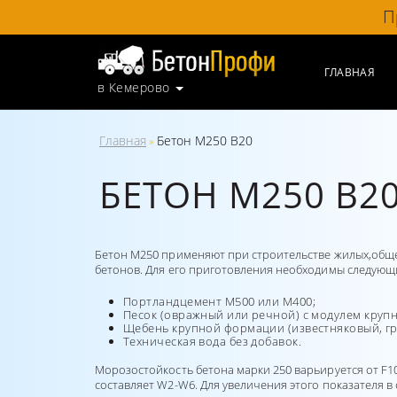
П
ГЛАВНАЯ
в Кемерово
Главная
Бетон М250 В20
»
БЕТОН М250 В2
Бетон М250 применяют при строительстве жилых,общес
бетонов. Для его приготовления необходимы следующ
Портландцемент М500 или М400;
Песок (овражный или речной) с модулем крупн
Щебень крупной формации (известняковый, г
Техническая вода без добавок.
Морозостойкость бетона марки 250 варьируется от F10
составляет W2-W6. Для увеличения этого показателя 