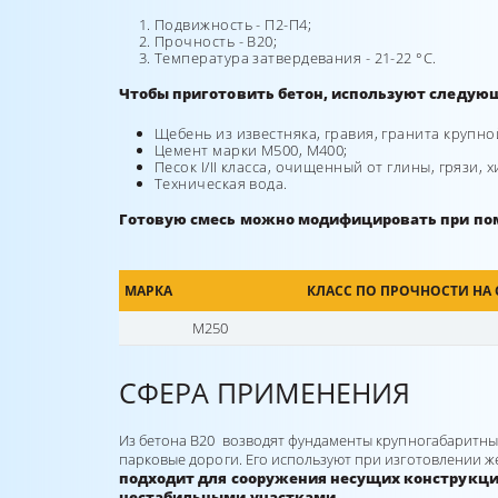
Подвижность - П2-П4;
Прочность - B20;
Температура затвердевания - 21-22 °С.
Чтобы приготовить бетон, используют следую
Щебень из известняка, гравия, гранита крупн
Цемент марки М500, М400;
Песок I/II класса, очищенный от глины, грязи,
Техническая вода.
Готовую смесь можно модифицировать при по
МАРКА
КЛАСС ПО ПРОЧНОСТИ НА
М250
СФЕРА ПРИМЕНЕНИЯ
Из бетона В20 возводят фундаменты крупногабаритных
парковые дороги. Его используют при изготовлении 
подходит для сооружения несущих конструкций
нестабильными участками.