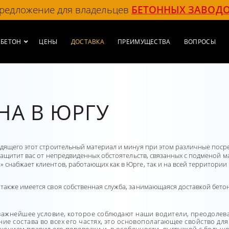
редложение для владельцев
БЕТОННЫХ ЗАВОД
БЕТОН
ЦЕНЫ
ДОСТАВКА
ПРЕИМУЩЕСТВА
ВОПРОСЫ
НА В ЮРГУ
одящего этот строительный материал и минуя при этом различные пос
 защитит вас от непредвиденных обстоятельств, связанных с подменой 
снабжает клиентов, работающих как в Юрге, так и на всей территории 
акже имеется своя собственная служба, занимающаяся доставкой бетона
ажнейшее условие, которое соблюдают наши водители, преодолевая 
е состава во всех его частях, это основополагающее свойство для