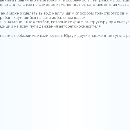
ением правил его перевозки и, в особенности, выгрузкой с большо
ает значительные негативные изменения: песчано-цементная часть 
ами можно сделать вывод: наилучшим способом транспортировки б
рабан, крутящийся на автомобильном шасси;
ью наклоненных желобов, которые сохраняют структуру при выгрузк
ндиции на всем пути движения автобетоносмесителя.
ости в необходимом количестве в Юргу и другие населенные пункты ре