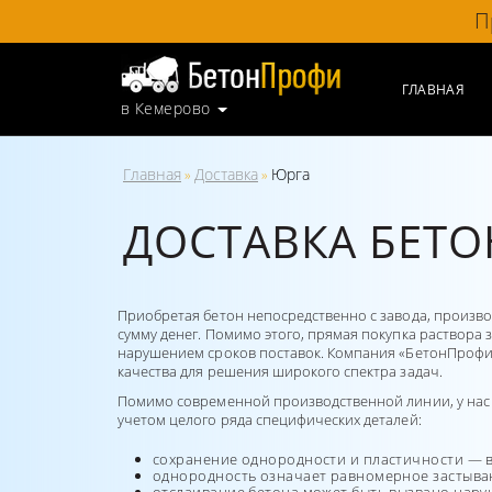
П
ГЛАВНАЯ
в Кемерово
Главная
Доставка
Юрга
»
»
ДОСТАВКА БЕТО
Приобретая бетон непосредственно с завода, произв
сумму денег. Помимо этого, прямая покупка раствора
нарушением сроков поставок. Компания «БетонПрофи» 
качества для решения широкого спектра задач.
Помимо современной производственной линии, у нас т
учетом целого ряда специфических деталей:
сохранение однородности и пластичности — в
однородность означает равномерное застывани