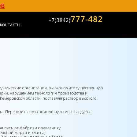
ОВ
777-482
+7(3842)
КОНТАКТЫ
реднические организации, вы экономите существенную
марки, нарушением технологии производства и
Кемеровской области, поставляя раствор высокого
. Перевозить эту строительную смесь следует с
путь от фабрики к заказчику;
 любой марки и класса;